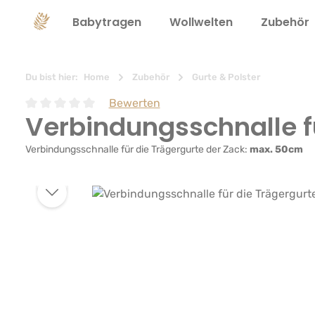
springen
Zur Hauptnavigation springen
Babytragen
Wollwelten
Zubehör
Du bist hier:
Home
Zubehör
Gurte & Polster
Bewerten
Verbindungsschnalle f
Durchschnittliche Bewertung von 0 von 5 Sternen
Verbindungsschnalle für die Trägergurte der Zack:
max. 50cm
Bildergalerie überspringen