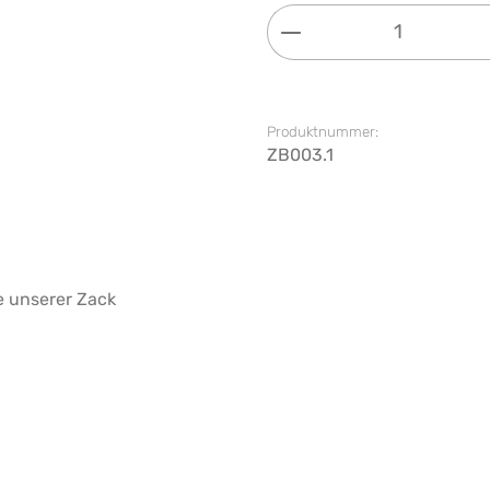
Produkt Anzahl: G
Produktnummer:
ZB003.1