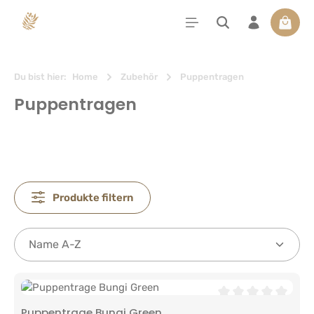
alt springen
Waren
Du bist hier:
Home
Zubehör
Puppentragen
Puppentragen
Produkte filtern
Durchschnittliche 
Puppentrage Bungi Green