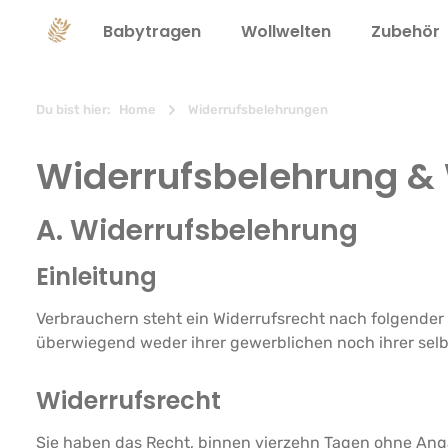
springen
Zur Hauptnavigation springen
Babytragen
Wollwelten
Zubehör
Du bist hier:
Home
Widerrufsbelehrungen
Widerrufsbelehrung & 
A. Widerrufsbelehrung
Einleitung
Verbrauchern steht ein Widerrufsrecht nach folgender 
überwiegend weder ihrer gewerblichen noch ihrer sel
Widerrufsrecht
Sie haben das Recht, binnen vierzehn Tagen ohne Ang