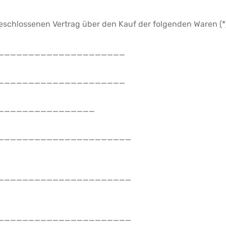
bgeschlossenen Vertrag über den Kauf der folgenden Waren (*)
_____________________
_____________________
*) __________________
______________________
______________________
______________________