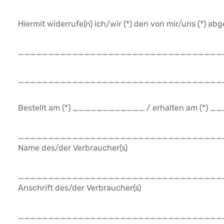
Hiermit widerrufe(n) ich/wir (*) den von mir/uns (*) a
__________________________________
__________________________________
Bestellt am (*) ____________ / erhalten am (
__________________________________
Name des/der Verbraucher(s)
__________________________________
Anschrift des/der Verbraucher(s)
__________________________________