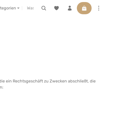
Warenkorb enthäl
ELIBA vor Ort erleben
Gutscheine
ategorien
die ein Rechtsgeschäft zu Zwecken abschließt, die
n: