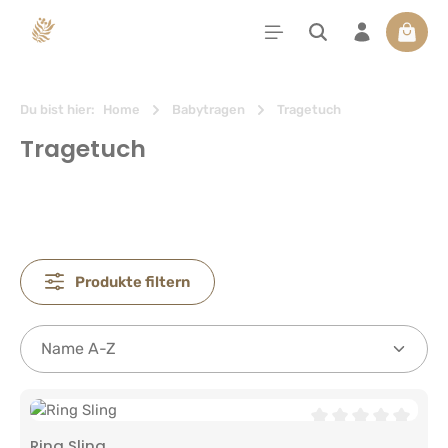
alt springen
Waren
Du bist hier:
Home
Babytragen
Tragetuch
Tragetuch
Produkte filtern
Durchschnittliche 
Ring Sling