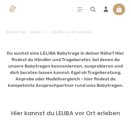
alt springen
Waren
Du bist hier:
Home
LELIBA vor Ort erleben
Du suchst eine LELIBA Babytrage in deiner Nähe? Hier
findest du Händler und Trageberater
, bei denen du
unsere Babytragen kennenlernen, ausprobieren und
dich beraten lassen kannst. Egal ob Trageberatung,
Anprobe oder Modellvergleich – hier findest du
kompetente Ansprechpartner
rund ums Babytragen.
Hier kannst du LELIBA vor Ort erleben