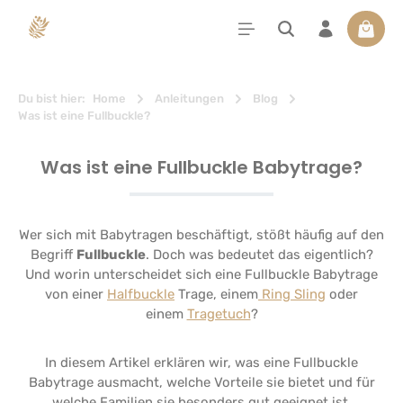
alt springen
Waren
Du bist hier:
Home
Anleitungen
Blog
Was ist eine Fullbuckle?
Was ist eine Fullbuckle Babytrage?
Wer sich mit Babytragen beschäftigt, stößt häufig auf den
Begriff
Fullbuckle
. Doch was bedeutet das eigentlich?
Und worin unterscheidet sich eine Fullbuckle Babytrage
von einer
Halfbuckle
Trage, einem
Ring Sling
oder
einem
Tragetuch
?
In diesem Artikel erklären wir, was eine Fullbuckle
Babytrage ausmacht, welche Vorteile sie bietet und für
welche Familien sie besonders gut geeignet ist.