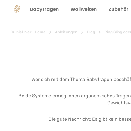
springen
Zur Hauptnavigation springen
Babytragen
Wollwelten
Zubehör
Du bist hier:
Home
Anleitungen
Blog
Ring Sling ode
Wer sich mit dem Thema Babytragen beschäftig
Beide Systeme ermöglichen ergonomisches Tragen u
Gewichtsve
Die gute Nachricht: Es gibt kein bess