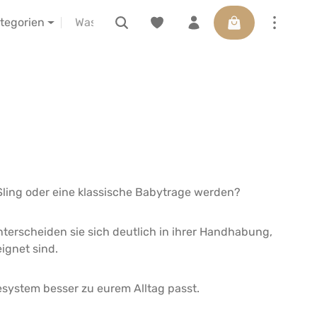
Warenkorb enthäl
ELIBA vor Ort erleben
Gutscheine
ategorien
 Sling oder eine klassische Babytrage werden?
erscheiden sie sich deutlich in ihrer Handhabung,
ignet sind.
gesystem besser zu eurem Alltag passt.