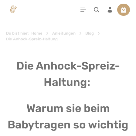
alt springen
Waren
Du bist hier:
Home
Anleitungen
Blog
Die Anhock-Spreiz-Haltung
Die Anhock-Spreiz-
Haltung:
Warum sie beim
Babytragen so wichtig