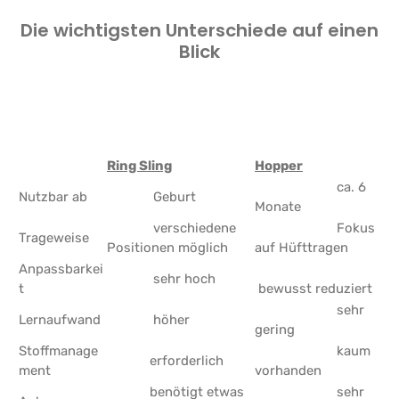
Die wichtigsten Unterschiede auf einen
Blick
Ring Sling
Hopper
ca. 6
Nutzbar ab
Geburt
Monate
verschiedene
Fokus
Trageweise
Positionen möglich
auf Hüfttragen
Anpassbarkei
sehr hoch
t
bewusst reduziert
sehr
Lernaufwand
höher
gering
Stoffmanage
kaum
erforderlich
ment
vorhanden
benötigt etwas
sehr