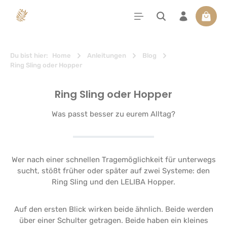
alt springen
Waren
Du bist hier:
Home
Anleitungen
Blog
Ring Sling oder Hopper
Ring Sling oder Hopper
Was passt besser zu eurem Alltag?
Wer nach einer schnellen Tragemöglichkeit für unterwegs
sucht, stößt früher oder später auf zwei Systeme: den
Ring Sling und den LELIBA Hopper.
Auf den ersten Blick wirken beide ähnlich. Beide werden
über einer Schulter getragen. Beide haben ein kleines