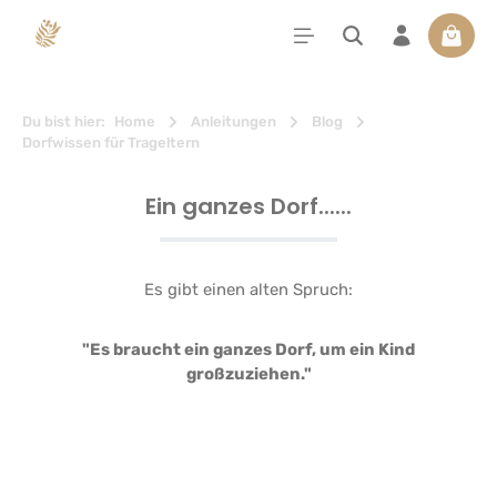
alt springen
Waren
Du bist hier:
Home
Anleitungen
Blog
Dorfwissen für Trageltern
Ein ganzes Dorf......
Es gibt einen alten Spruch:
"Es braucht ein ganzes Dorf, um ein Kind
großzuziehen."