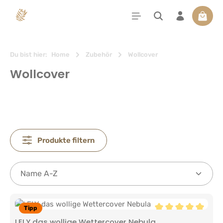
alt springen
Waren
Du bist hier:
Home
Zubehör
Wollcover
Wollcover
Produkte filtern
Tipp
Durchschnittliche 
LELY das wollige Wettercover Nebula