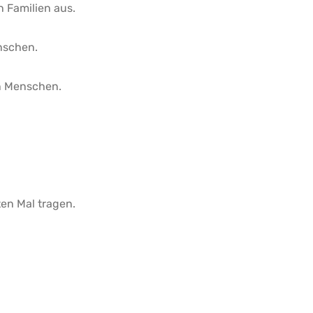
n Familien aus.
nschen.
n Menschen.
en Mal tragen.