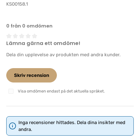
KS00158.1
0 från 0 omdömen
Lämna gärna ett omdöme!
Genomsnittligt betyg på 0 av 5 stjärnor
Dela din upplevelse av produkten med andra kunder.
Skriv recension
Visa omdömen endast på det aktuella språket.
Inga recensioner hittades. Dela dina insikter med
andra.