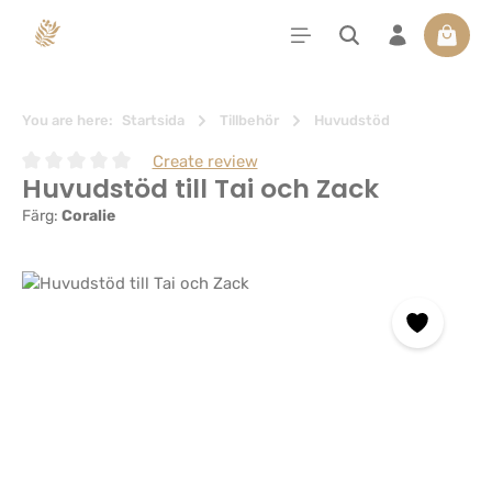
uvudinnehåll
Varuko
You are here:
Startsida
Tillbehör
Huvudstöd
Create review
Huvudstöd till Tai och Zack
Genomsnittligt betyg på 0 av 5 stjärnor
Färg:
Coralie
Hoppa över bildgalleri