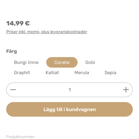
14,99 €
Priser inkl. moms, plus leveranskostnader
Välj
Färg
Bungi linne
Coralie
Gobi
Graphit
Kalliat
Merula
Sepia
Produktkvantitet: Ange önskat belopp eller använd 
Lägg till i kundvagnen
Produktnummer: