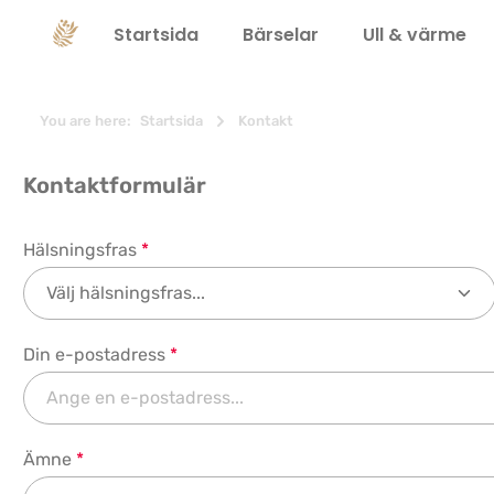
 sökning
Hoppa till huvudnavigering
Startsida
Bärselar
Ull & värme
You are here:
Startsida
Kontakt
Kontaktformulär
Hälsningsfras
*
Din e-postadress
*
Ämne
*