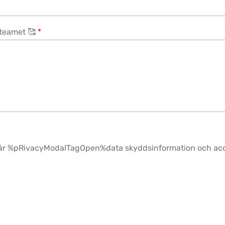
A-teamet 🥰
*
äst vår %pRivacyModalTagOpen%data skyddsinformation och 