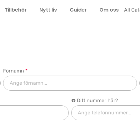
Tillbehör
Nytt liv
Guider
Om oss
LEL
All Ca
Förnamn
*
☎️ Ditt nummer här?