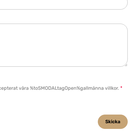
accepterat våra %toSMODALtagOpen%gallmänna villkor.
*
Skicka