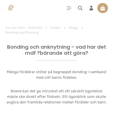
uvudinnehåll
Varuko
You are here:
Startsida
Guider
Blogg
Bonding und Bindung
Bonding och anknytning - vad har det
mdf ?bärande att göra?
Många föräldrar stöter på begreppet
bonding
i samband
med sitt barns födelse.
Ibland kan det ge intrycket att ett särskilt ögonblick
måste ske direkt efter födseln. Ett ögonblick som skulle
avgöra den framtida relationen mellan förälder och barn.