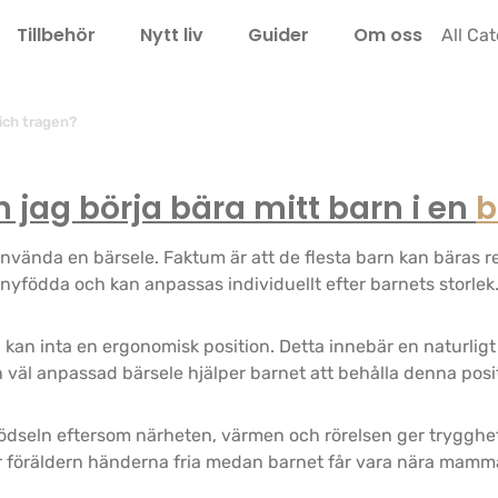
Tillbehör
Nytt liv
Guider
Om oss
LEL
All Ca
ich tragen?
 jag börja bära mitt barn i en
b
nvända en bärsele. Faktum är att de flesta barn kan bäras re
nyfödda och kan anpassas individuellt efter barnets storlek
och kan inta en ergonomisk position. Detta innebär en naturli
En väl anpassad bärsele hjälper barnet att behålla denna posit
n födseln eftersom närheten, värmen och rörelsen ger trygghe
 föräldern händerna fria medan barnet får vara nära mamma