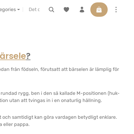
Varukorgen innehå
IBA vor Ort erleben
Presentkort
tegories
ärsele
?
dan från födseln, förutsatt att bärselen är lämplig för
.
gt rundad rygg, ben i den så kallade M-positionen (huk-
ion utan att tvingas in i en onaturlig hållning.
t och samtidigt kan göra vardagen betydligt enklare.
 eller pappa.