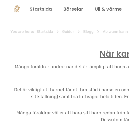
 sökning
Hoppa till huvudnavigering
Startsida
Bärselar
Ull & värme
You are here:
Startsida
Guider
Blogg
Ab wann kann 
När kan
Många föräldrar undrar när det är lämpligt att börja a
Det är viktigt att barnet får ett bra stöd i bärselen 
sittställning) samt fria luftvägar hela tiden. 
Många föräldrar väljer att bära sitt barn redan frå
Dessutom får