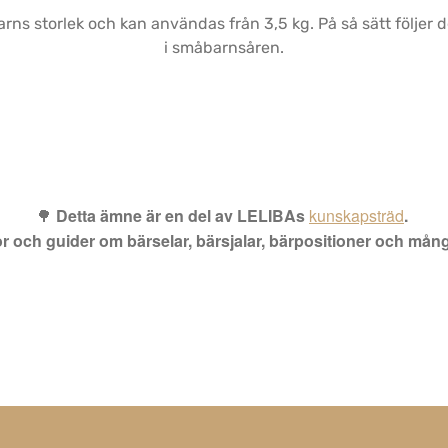
barns storlek och kan användas från 3,5 kg. På så sätt följe
i småbarnsåren.
🌳
Detta ämne är en del av LELIBAs
kunskapsträd
.
rågor och guider om bärselar, bärsjalar, bärpositioner och m