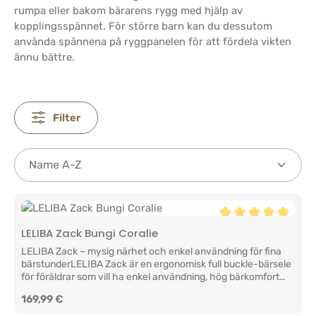
rumpa eller bakom bärarens rygg med hjälp av
kopplingsspännet. För större barn kan du dessutom
använda spännena på ryggpanelen för att fördela vikten
ännu bättre.
Filter
Genomsnittligt bety
LELIBA Zack Bungi Coralie
LELIBA Zack – mysig närhet och enkel användning för fina
bärstunderLELIBA Zack är en ergonomisk full buckle-bärsele
för föräldrar som vill ha enkel användning, hög bärkomfort
och trygg närhet. Den genomtänkta konstruktionen stödjer
Ordinarie pris:
169,99 €
dig både i vardagen och under längre bärstunder samtidigt
som den stärker den nära relationen mellan dig och ditt