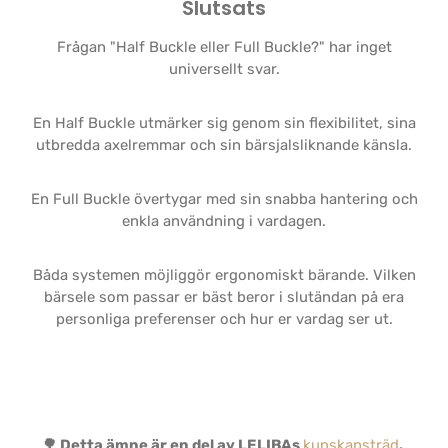
Slutsats
Frågan "Half Buckle eller Full Buckle?" har inget
universellt svar.
En Half Buckle utmärker sig genom sin flexibilitet, sina
utbredda axelremmar och sin bärsjalsliknande känsla.
En Full Buckle övertygar med sin snabba hantering och
enkla användning i vardagen.
Båda systemen möjliggör ergonomiskt bärande. Vilken
bärsele som passar er bäst beror i slutändan på era
personliga preferenser och hur er vardag ser ut.
🌳 Detta ämne är en del av LELIBAs
kunskapsträd
.