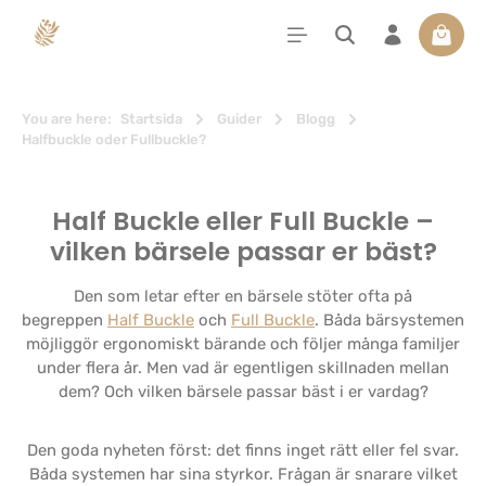
uvudinnehåll
Varuko
You are here:
Startsida
Guider
Blogg
Halfbuckle oder Fullbuckle?
Half Buckle eller Full Buckle –
vilken bärsele passar er bäst?
Den som letar efter en bärsele stöter ofta på
begreppen
Half Buckle
och
Full Buckle
. Båda bärsystemen
möjliggör ergonomiskt bärande och följer många familjer
under flera år. Men vad är egentligen skillnaden mellan
dem? Och vilken bärsele passar bäst i er vardag?
Den goda nyheten först: det finns inget rätt eller fel svar.
Båda systemen har sina styrkor. Frågan är snarare vilket