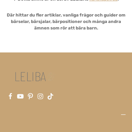
Där hittar du fler artiklar, vanliga frågor och guider om
bärselar, bärsjalar, bärpositioner och många andra
ämnen som rör att bära barn.