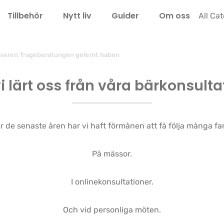
Tillbehör
Nytt liv
Guider
Om oss
LEL
All Ca
nseren Trageberatungen gelernt haben
i lärt oss från våra bärkonsulta
 de senaste åren har vi haft förmånen att få följa många fam
På mässor.
I onlinekonsultationer.
Och vid personliga möten.