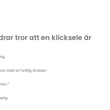
drar tror att en klicksele är
ng.
 oss med en tydlig önskan:
nen."
elig.