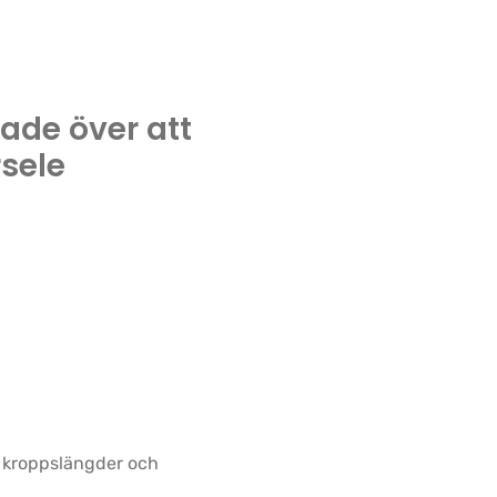
nade över att
sele
a kroppslängder och