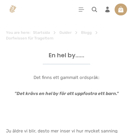
uvudinnehåll
Varuko
You are here:
Startsida
Guider
Blogg
Dorfwissen für Trageltern
En hel by......
Det finns ett gammalt ordspråk:
"Det krävs en hel by för att uppfostra ett barn."
Ju äldre vi blir, desto mer inser vi hur mycket sanning