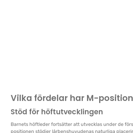
Vilka fördelar har M-positio
Stöd för höftutvecklingen
Barnets höftleder fortsätter att utvecklas under de f
positionen stödjer lårbenshuvudenas naturliga placerin