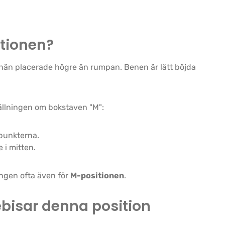
tionen?
knän placerade högre än rumpan. Benen är lätt böjda
ällningen om bokstaven "M":
 punkterna.
 i mitten.
ingen ofta även för
M-positionen
.
ebisar denna position