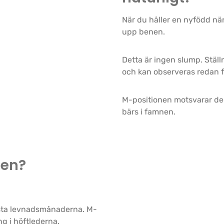
När du håller en nyfödd nä
upp benen.
Detta är ingen slump. Ställ
och kan observeras redan f
M-positionen motsvarar de
bärs i famnen.
nen?
örsta levnadsmånaderna. M-
g i höftlederna.