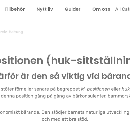
Tillbehör
Nytt liv
Guider
Om oss
LEL
All Ca
reiz-Haltung
itionen (huk-sittställn
ärför är den så viktig vid bäran
stöter förr eller senare på begreppet
M-positionen
eller
huk
denna position gång på gång av bärkonsulenter, barnmors
onomiskt bärande. Den stödjer barnets naturliga utveckling oc
och med ett bra stöd.