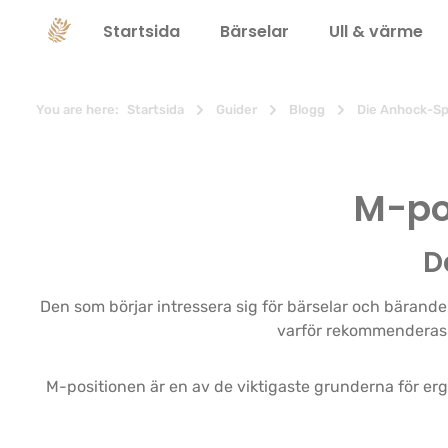
 sökning
Hoppa till huvudnavigering
Startsida
Bärselar
Ull & värme
You are here:
Startsida
Guider
Blogg
Die Anhock-Sp
M-pos
D
Den som börjar intressera sig för bärselar och bärande 
varför rekommenderas 
M-positionen är en av de viktigaste grunderna för erg