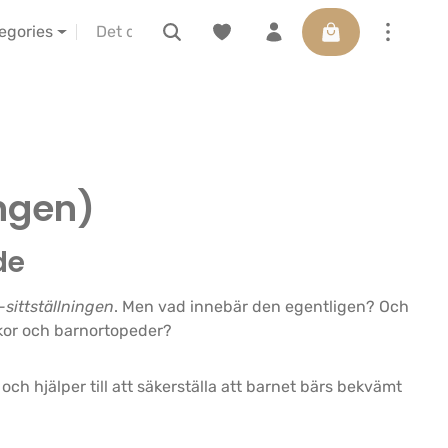
Varukorgen innehå
IBA vor Ort erleben
Presentkort
tegories
ingen)
de
-sittställningen
. Men vad innebär den egentligen? Och
kor och barnortopeder?
h hjälper till att säkerställa att barnet bärs bekvämt