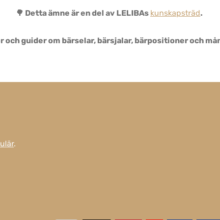
🌳 Detta ämne är en del av LELIBAs
kunskapsträd
.
ågor och guider om bärselar, bärsjalar, bärpositioner och 
ulär
.