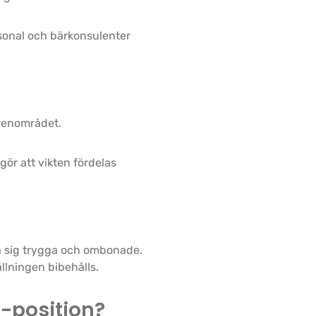
sonal och bärkonsulenter
grenområdet.
 gör att vikten fördelas
a sig trygga och ombonade.
llningen bibehålls.
M-position?