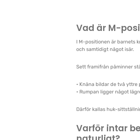
Vad är M-posi
I M-positionen är barnets 
och samtidigt något isär.
Sett framifrån påminner st
• Knäna bildar de två yttre
• Rumpan ligger något lägre
Därför kallas huk-sittställn
Varför intar b
naturligt?