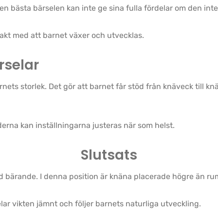
den bästa bärselen kan inte ge sina fulla fördelar om den inte
 takt med att barnet växer och utvecklas.
rselar
ets storlek. Det gör att barnet får stöd från knäveck till k
rna kan inställningarna justeras när som helst.
Slutsats
d bärande. I denna position är knäna placerade högre än ru
elar vikten jämnt och följer barnets naturliga utveckling.