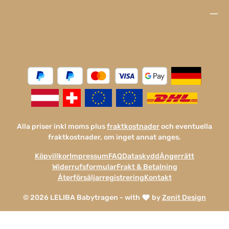
Alla priser inkl moms plus
fraktkostnader
och eventuella
fraktkostnader, om inget annat anges.
Köpvillkor
Impressum
FAQ
Dataskydd
Ångerrätt
Widerrufsformular
Frakt & Betalning
Återförsäljarregistrering
Kontakt
© 2026 LELIBA Babytragen - with
by
Zenit Design