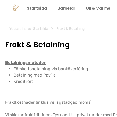
 sökning
Hoppa till huvudnavigering
Startsida
Bärselar
Ull & värme
You are here:
Startsida
Frakt & Betalning
Frakt & Betalning
Betalningsmetoder
Förskottsbetalning via banköverföring
Betalning med PayPal
Kreditkort
Fraktkostnader
(inklusive lagstadgad moms)
Vi skickar fraktfritt inom Tyskland till privatkunder med