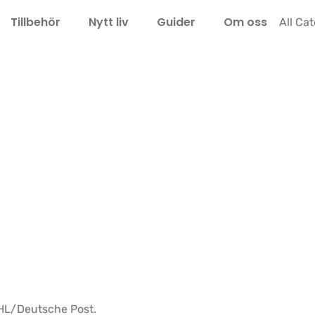
Tillbehör
Nytt liv
Guider
Om oss
LEL
All Ca
 DHL/Deutsche Post.