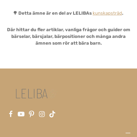
🌳 Detta ämne är en del av LELIBAs
kunskapsträd
.
Där hittar du fler artiklar, vanliga frågor och guider om
bärselar, bärsjalar, bärpositioner och många andra
ämnen som rör att bära barn.