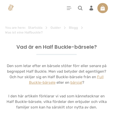
uvudinnehåll
Varuko
You are here:
Startsida
Guider
Blogg
Was ist eine Halfbuckle?
Vad är en Half Buckle-bärsele?
Den som letar efter en bärsele stöter förr eller senare på
begreppet Half Buckle. Men vad betyder det egentligen?
Och hur skiljer sig en Half Buckle-bärsele från en
Full
Buckle-bärsele
eller en
bärsjal
?
I den här artikeln förklarar vi vad som kännetecknar en
Half Buckle-bärsele, vilka fördelar den erbjuder och vilka
familjer som kan ha särskilt stor nytta av den.