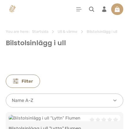
uvudinnehåll
Varuko
You are here:
Startsida
Ull & värme
Bilstolsinlägg i ull
Bilstolsinlägg i ull
Filter
Genomsnittligt bety
Bilstolsinlägg i ull "Lyttn" Flumen