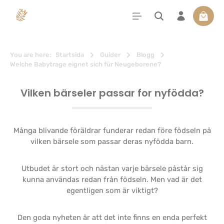
uvudinnehåll
Varuko
You are here:
Startsida
Guider
Blogg
Welche Babytrage eignet sich für Neugeborene?
Vilken bärseler passar for nyfödda?
Många blivande föräldrar funderar redan före födseln på
vilken bärsele som passar deras nyfödda barn.
Utbudet är stort och nästan varje bärsele påstår sig
kunna användas redan från födseln. Men vad är det
egentligen som är viktigt?
Den goda nyheten är att det inte finns en enda perfekt