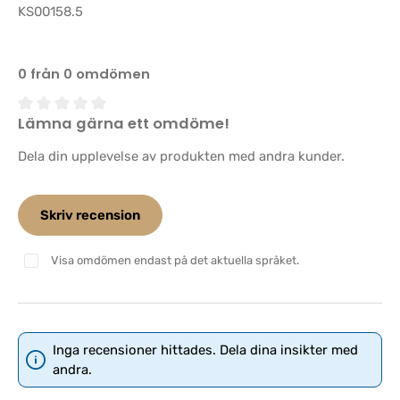
KS00158.5
0 från 0 omdömen
Lämna gärna ett omdöme!
Genomsnittligt betyg på 0 av 5 stjärnor
Dela din upplevelse av produkten med andra kunder.
Skriv recension
Visa omdömen endast på det aktuella språket.
Inga recensioner hittades. Dela dina insikter med
andra.