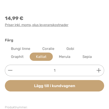
14,99 €
Priser inkl. moms, plus leveranskostnader
Välj
Färg
Bungi linne
Coralie
Gobi
Graphit
Kalliat
Merula
Sepia
Produktkvantitet: Ange önskat belopp eller använd 
Lägg till i kundvagnen
Produktnummer: