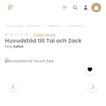
uvudinnehåll
Varuko
You are here:
Startsida
Tillbehör
Huvudstöd
Create review
Huvudstöd till Tai och Zack
Genomsnittligt betyg på 0 av 5 stjärnor
Färg:
Kalliat
Hoppa över bildgalleri