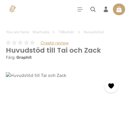
uvudinnehåll
Varuko
You are here:
Startsida
Tillbehör
Huvudstöd
Create review
Huvudstöd till Tai och Zack
Genomsnittligt betyg på 0 av 5 stjärnor
Färg:
Graphit
Hoppa över bildgalleri