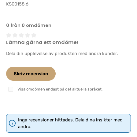
KS00158.6
0 från 0 omdömen
Lämna gärna ett omdöme!
Genomsnittligt betyg på 0 av 5 stjärnor
Dela din upplevelse av produkten med andra kunder.
Skriv recension
Visa omdömen endast på det aktuella språket.
Inga recensioner hittades. Dela dina insikter med
andra.