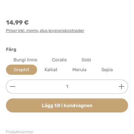
14,99 €
Priser inkl. moms, plus leveranskostnader
Välj
Färg
Bungi linne
Coralie
Gobi
Graphit
Kalliat
Merula
Sepia
Produktkvantitet: Ange önskat belopp eller använd 
Lägg till i kundvagnen
Produktnummer: