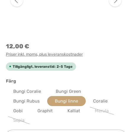
12,00 €
Priser inkl. moms, plus leveranskostnader
Tillgängligt, leveranstid: 2-5 Tage
Välj
Färg
Bungi Coralie
Bungi Green
Bungi Rubus
Bungi linne
Coralie
Gobi
Graphit
Kalliat
Merula
(Det här alternati
Sepia
(Det här alternativet är för närvarande inte tillgängligt.)