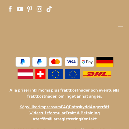
Alla priser inkl moms plus
fraktkostnader
och eventuella
fraktkostnader, om inget annat anges.
Köpvillkor
Impressum
FAQ
Dataskydd
Ångerrätt
Widerrufsformular
Frakt & Betalning
Återförsäljarregistrering
Kontakt