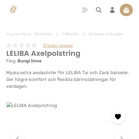
uvudinnehåll
Varuko
You are here:
Startsida
Tillbehör
Remmar & Kuddar
Create review
LELIBA Axelpolstring
Genomsnittligt betyg på 0 av 5 stjärnor
Färg:
Bungi linne
Mjuka extra axelpolster för LELIBA Tai och Zack bärselar.
Ger högre komfort och flexibla bärinställningar för
vardagen.
Hoppa över bildgalleri