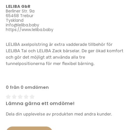
LELIBA GbR
Berliner Str. 9a
65468 Trebur
Tyskland
info@leliba.baby
https://www.leliba.baby
LELIBA axelpolstring är extra vadderade tillbehör för
LELIBA Tai och LELIBA Zack bärselar. De ger ökad komfort
och gör det möjligt att använda alla tre
tunnelpositionerna för mer flexibel bärning.
0 från 0 omdömen
Lämna gärna ett omdöme!
Genomsnittligt betyg på 0 av 5 stjärnor
Dela din upplevelse av produkten med andra kunder.