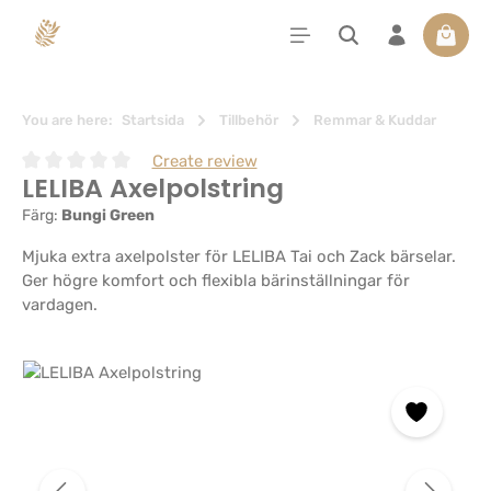
uvudinnehåll
Varuko
You are here:
Startsida
Tillbehör
Remmar & Kuddar
Create review
LELIBA Axelpolstring
Genomsnittligt betyg på 0 av 5 stjärnor
Färg:
Bungi Green
Mjuka extra axelpolster för LELIBA Tai och Zack bärselar.
Ger högre komfort och flexibla bärinställningar för
vardagen.
Hoppa över bildgalleri