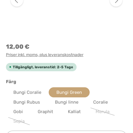
12,00 €
Priser inkl. moms, plus leveranskostnader
Tillgängligt, leveranstid: 2-5 Tage
Välj
Färg
Bungi Coralie
Bungi Green
Bungi Rubus
Bungi linne
Coralie
Gobi
Graphit
Kalliat
Merula
(Det här alternati
Sepia
(Det här alternativet är för närvarande inte tillgängligt.)