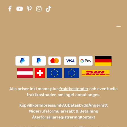
Alla priser inkl moms plus
fraktkostnader
och eventuella
fraktkostnader, om inget annat anges.
Köpvillkor
Impressum
FAQ
Dataskydd
Ångerrätt
Widerrufsformular
Frakt & Betalning
Återförsäljarregistrering
Kontakt