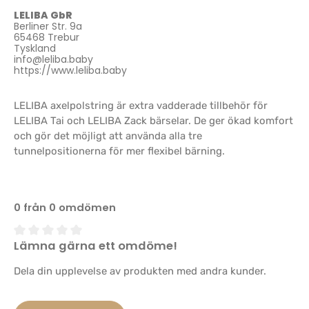
LELIBA GbR
Berliner Str. 9a
65468 Trebur
Tyskland
info@leliba.baby
https://www.leliba.baby
LELIBA axelpolstring är extra vadderade tillbehör för
LELIBA Tai och LELIBA Zack bärselar. De ger ökad komfort
och gör det möjligt att använda alla tre
tunnelpositionerna för mer flexibel bärning.
0 från 0 omdömen
Lämna gärna ett omdöme!
Genomsnittligt betyg på 0 av 5 stjärnor
Dela din upplevelse av produkten med andra kunder.