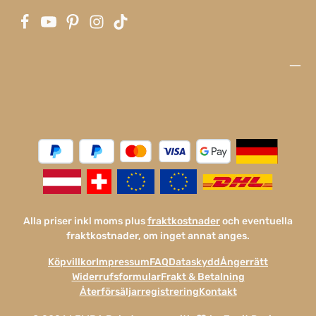
Alla priser inkl moms plus
fraktkostnader
och eventuella
fraktkostnader, om inget annat anges.
Köpvillkor
Impressum
FAQ
Dataskydd
Ångerrätt
Widerrufsformular
Frakt & Betalning
Återförsäljarregistrering
Kontakt