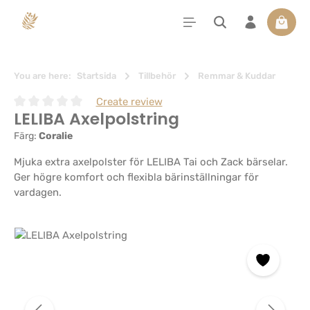
uvudinnehåll
Varuko
You are here:
Startsida
Tillbehör
Remmar & Kuddar
Create review
LELIBA Axelpolstring
Genomsnittligt betyg på 0 av 5 stjärnor
Färg:
Coralie
Mjuka extra axelpolster för LELIBA Tai och Zack bärselar.
Ger högre komfort och flexibla bärinställningar för
vardagen.
Hoppa över bildgalleri