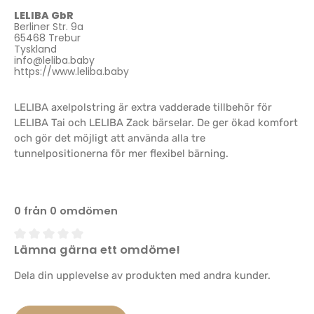
LELIBA GbR
Berliner Str. 9a
65468 Trebur
Tyskland
info@leliba.baby
https://www.leliba.baby
LELIBA axelpolstring är extra vadderade tillbehör för
LELIBA Tai och LELIBA Zack bärselar. De ger ökad komfort
och gör det möjligt att använda alla tre
tunnelpositionerna för mer flexibel bärning.
0 från 0 omdömen
Lämna gärna ett omdöme!
Genomsnittligt betyg på 0 av 5 stjärnor
Dela din upplevelse av produkten med andra kunder.