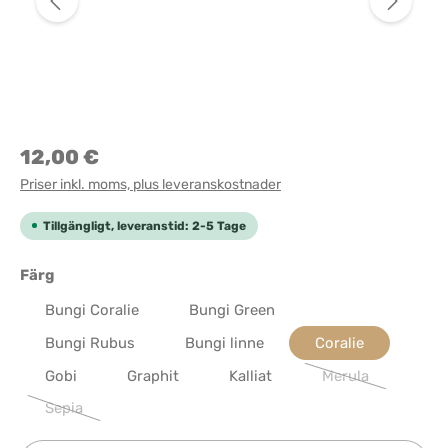
12,00 €
Priser inkl. moms, plus leveranskostnader
Tillgängligt, leveranstid: 2-5 Tage
Välj
Färg
Bungi Coralie
Bungi Green
Bungi Rubus
Bungi linne
Coralie
Gobi
Graphit
Kalliat
Merula
(Det här alternati
Sepia
(Det här alternativet är för närvarande inte tillgängligt.)