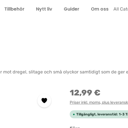
Tillbehör
Nytt liv
Guider
Om oss
LEL
All Ca
r mot dregel, slitage och små olyckor samtidigt som de ger 
12,99 €
Priser inkl. moms, plus leverans
Tillgängligt, leveranstid: 1-3 