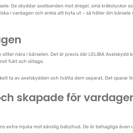
ärsele. De skyddar axelbanden mot dregel, små kräkolyckor oc
ska i vardagen och enkla att byta ut – så håller din bärsele s
agen
itter nära i bärselen. Det är precis där LELIBA Axelskydd k
mot fukt och slitage.
enkelt ta av axelskydden och tvätta dem separat. Det sparar t
ch skapade för vardage
änns extra mjuka mot känslig babyhud. De är behagliga även