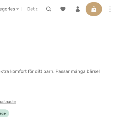
Varukorgen innehå
IBA vor Ort erleben
Presentkort
tegories
extra komfort för ditt barn. Passar många bärsel
kostnader
Tage