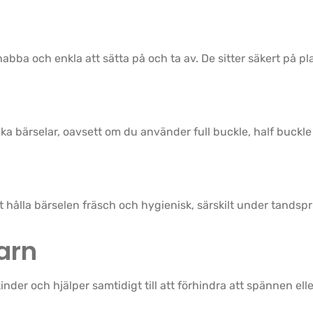
ba och enkla att sätta på och ta av. De sitter säkert på plat
a bärselar, oavsett om du använder full buckle, half buckle
t hålla bärselen fräsch och hygienisk, särskilt under tandsp
barn
der och hjälper samtidigt till att förhindra att spännen el