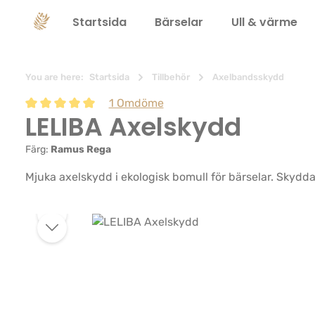
 sökning
Hoppa till huvudnavigering
Startsida
Bärselar
Ull & värme
You are here:
Startsida
Tillbehör
Axelbandsskydd
1 Omdöme
LELIBA Axelskydd
Genomsnittligt betyg på 5 av 5 stjärnor
Färg:
Ramus Rega
Mjuka axelskydd i ekologisk bomull för bärselar. Skydda
Hoppa över bildgalleri