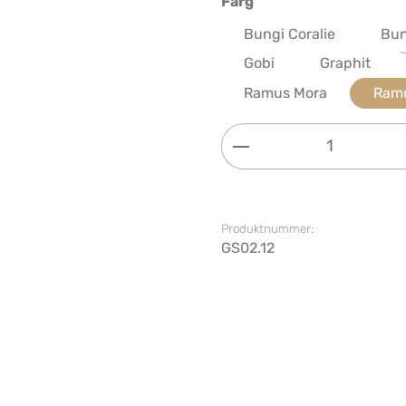
Välj
Färg
Bungi Coralie
Bun
Gobi
Graphit
Ramus Mora
Ram
Produktkvantitet: 
Produktnummer:
GS02.12