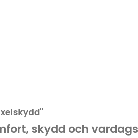
Axelskydd"
fort, skydd och vardagsl