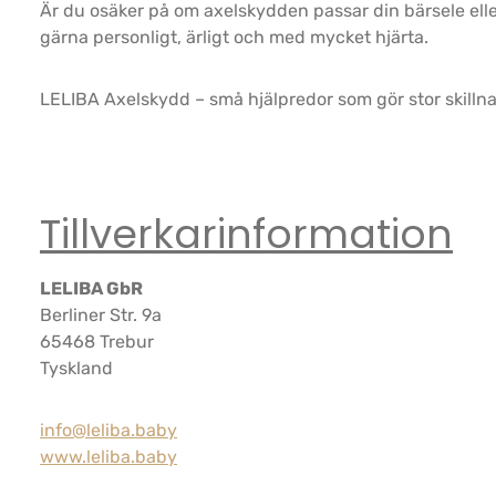
Är du osäker på om axelskydden passar din bärsele eller
gärna personligt, ärligt och med mycket hjärta.
LELIBA Axelskydd – små hjälpredor som gör stor skillna
Tillverkarinformation
LELIBA GbR
Berliner Str. 9a
65468 Trebur
Tyskland
info@leliba.baby
www.leliba.baby