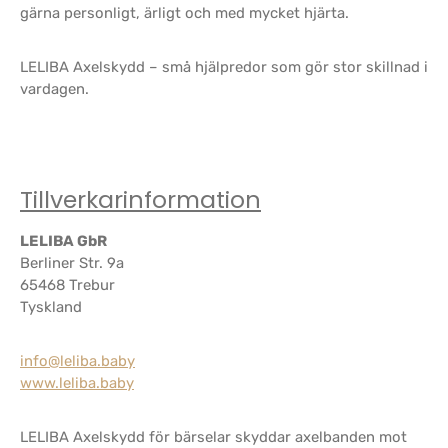
gärna personligt, ärligt och med mycket hjärta.
LELIBA Axelskydd – små hjälpredor som gör stor skillnad i
vardagen.
Tillverkarinformation
LELIBA GbR
Berliner Str. 9a
65468 Trebur
Tyskland
info@leliba.baby
www.leliba.baby
LELIBA Axelskydd för bärselar skyddar axelbanden mot