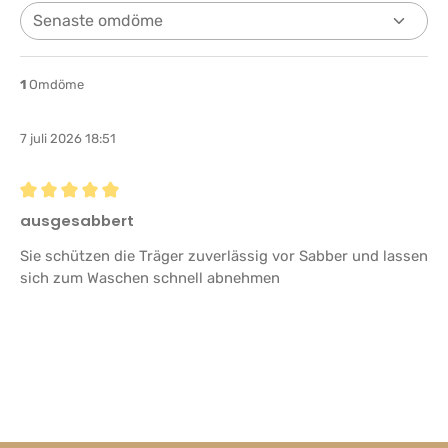
1
Omdöme
7 juli 2026 18:51
Recension med betyg på 5 av 5 stjärnor
ausgesabbert
Sie schützen die Träger zuverlässig vor Sabber und lassen
sich zum Waschen schnell abnehmen