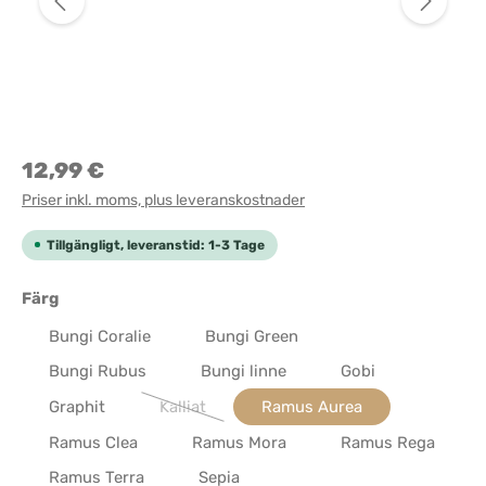
12,99 €
Priser inkl. moms, plus leveranskostnader
Tillgängligt, leveranstid: 1-3 Tage
Välj
Färg
Bungi Coralie
Bungi Green
Bungi Rubus
Bungi linne
Gobi
Graphit
Kalliat
Ramus Aurea
(Det här alternativet är för närvarande inte tillg
Ramus Clea
Ramus Mora
Ramus Rega
Ramus Terra
Sepia