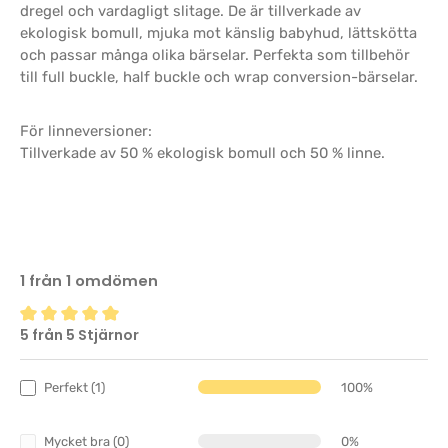
dregel och vardagligt slitage. De är tillverkade av
ekologisk bomull, mjuka mot känslig babyhud, lättskötta
och passar många olika bärselar. Perfekta som tillbehör
till full buckle, half buckle och wrap conversion-bärselar.
För linneversioner:
Tillverkade av 50 % ekologisk bomull och 50 % linne.
1 från 1 omdömen
5 från 5 Stjärnor
Genomsnittligt betyg på 5 av 5 stjärnor
Perfekt (1)
100%
Mycket bra (0)
0%