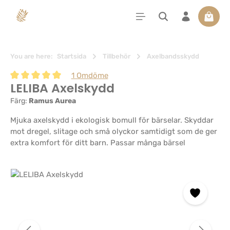
uvudinnehåll
Varuko
You are here:
Startsida
Tillbehör
Axelbandsskydd
1 Omdöme
LELIBA Axelskydd
Genomsnittligt betyg på 5 av 5 stjärnor
Färg:
Ramus Aurea
Mjuka axelskydd i ekologisk bomull för bärselar. Skyddar
mot dregel, slitage och små olyckor samtidigt som de ger
extra komfort för ditt barn. Passar många bärsel
Hoppa över bildgalleri