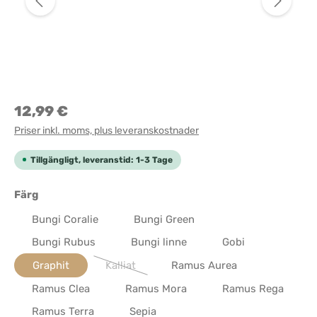
12,99 €
Priser inkl. moms, plus leveranskostnader
Tillgängligt, leveranstid: 1-3 Tage
Välj
Färg
Bungi Coralie
Bungi Green
Bungi Rubus
Bungi linne
Gobi
Graphit
Kalliat
Ramus Aurea
(Det här alternativet är för närvarande inte tillg
Ramus Clea
Ramus Mora
Ramus Rega
Ramus Terra
Sepia