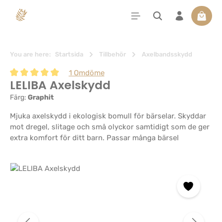
uvudinnehåll
Varuko
You are here:
Startsida
Tillbehör
Axelbandsskydd
1 Omdöme
LELIBA Axelskydd
Genomsnittligt betyg på 5 av 5 stjärnor
Färg:
Graphit
Mjuka axelskydd i ekologisk bomull för bärselar. Skyddar
mot dregel, slitage och små olyckor samtidigt som de ger
extra komfort för ditt barn. Passar många bärsel
Hoppa över bildgalleri