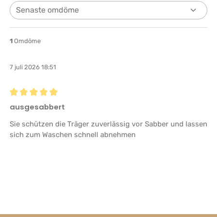
1
Omdöme
7 juli 2026 18:51
Recension med betyg på 5 av 5 stjärnor
ausgesabbert
Sie schützen die Träger zuverlässig vor Sabber und lassen
sich zum Waschen schnell abnehmen