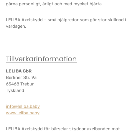
gärna personligt, ärligt och med mycket hjärta.
LELIBA Axelskydd – små hjälpredor som gör stor skillnad i
vardagen.
Tillverkarinformation
LELIBA GbR
Berliner Str. 9a
65468 Trebur
Tyskland
info@leliba.baby
www.leliba.baby
LELIBA Axelskydd för bärselar skyddar axelbanden mot