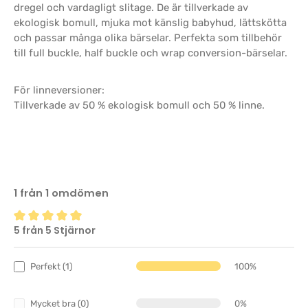
dregel och vardagligt slitage. De är tillverkade av
ekologisk bomull, mjuka mot känslig babyhud, lättskötta
och passar många olika bärselar. Perfekta som tillbehör
till full buckle, half buckle och wrap conversion-bärselar.
För linneversioner:
Tillverkade av 50 % ekologisk bomull och 50 % linne.
1 från 1 omdömen
5 från 5 Stjärnor
Genomsnittligt betyg på 5 av 5 stjärnor
Perfekt (1)
100%
Mycket bra (0)
0%