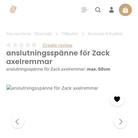
uvudinnehåll
Varuko
You are here:
Startsida
Tillbehör
Remmar & Kuddar
Create review
anslutningsspänne för Zack
Genomsnittligt betyg på 0 av 5 stjärnor
axelremmar
anslutningsspänne för Zack axelremmar:
max. 50cm
Hoppa över bildgalleri