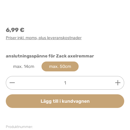
6,99 €
Priser inkl. moms, plus leveranskostnader
Välj
anslutningsspänne för Zack axelremmar
max. 14cm
max. 50cm
Produktkvantitet: Ange önskat belopp eller använd 
Lägg till i kundvagnen
Produktnummer: