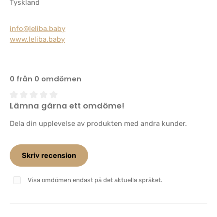
Tyskland
info@leliba.baby
www.leliba.baby
0 från 0 omdömen
Lämna gärna ett omdöme!
Genomsnittligt betyg på 0 av 5 stjärnor
Dela din upplevelse av produkten med andra kunder.
Skriv recension
Visa omdömen endast på det aktuella språket.