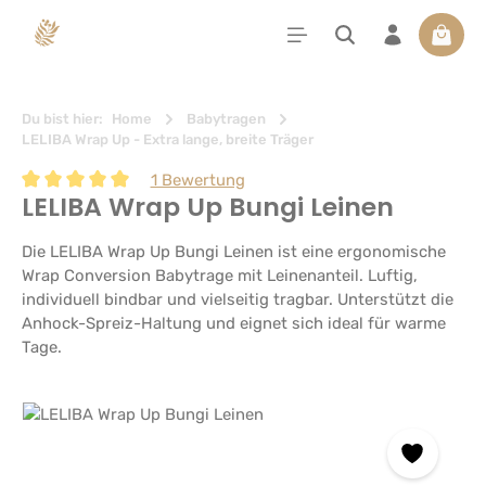
alt springen
Waren
Du bist hier:
Home
Babytragen
LELIBA Wrap Up - Extra lange, breite Träger
1 Bewertung
LELIBA Wrap Up Bungi Leinen
Durchschnittliche Bewertung von 5 von 5 Sternen
Die LELIBA Wrap Up Bungi Leinen ist eine ergonomische
Wrap Conversion Babytrage mit Leinenanteil. Luftig,
individuell bindbar und vielseitig tragbar. Unterstützt die
Anhock-Spreiz-Haltung und eignet sich ideal für warme
Tage.
Bildergalerie überspringen