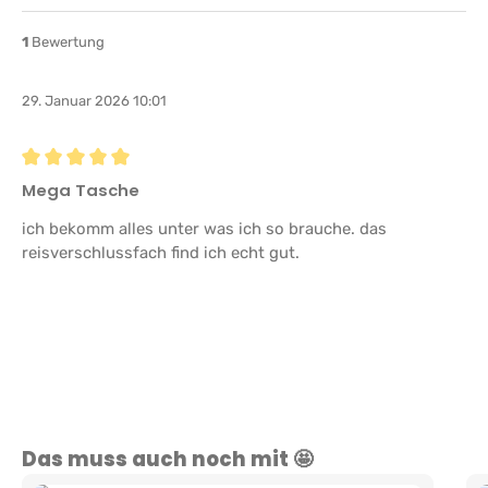
1
Bewertung
29. Januar 2026 10:01
Bewertung mit 5 von 5 Sternen
Mega Tasche
ich bekomm alles unter was ich so brauche. das
reisverschlussfach find ich echt gut.
Produktgalerie überspringen
Das muss auch noch mit 🤩