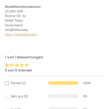
Herstellerinformationen:
LELIBA GbR
Berliner Str. 9a
65468 Trebur
Deutschland
info@leliba.baby
https://www.leliba.baby
1 von 1 Bewertungen
5 von 5 Sternen
Durchschnittliche Bewertung von 5 von 5 Sternen
Perfekt (1)
100%
Sehr gut (0)
0%