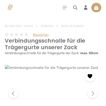
alt springen
Waren
Du bist hier:
Home
Zubehör
Gurte & Polster
Bewerten
Verbindungsschnalle für die
Durchschnittliche Bewertung von 0 von 5 Sternen
Trägergurte unserer Zack
Verbindungsschnalle für die Trägergurte der Zack:
max. 50cm
Bildergalerie überspringen