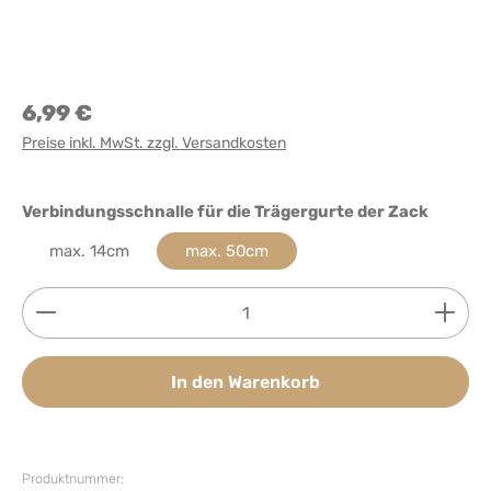
6,99 €
Preise inkl. MwSt. zzgl. Versandkosten
auswäh
Verbindungsschnalle für die Trägergurte der Zack
max. 14cm
max. 50cm
Produkt Anzahl: Gib den gewünschten Wert ein ode
In den Warenkorb
Produktnummer: