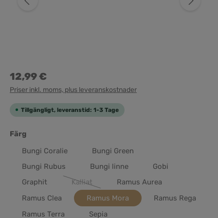
12,99 €
Priser inkl. moms, plus leveranskostnader
Tillgängligt, leveranstid: 1-3 Tage
Välj
Färg
Bungi Coralie
Bungi Green
Bungi Rubus
Bungi linne
Gobi
Graphit
Kalliat
Ramus Aurea
(Det här alternativet är för närvarande inte tillg
Ramus Clea
Ramus Mora
Ramus Rega
Ramus Terra
Sepia