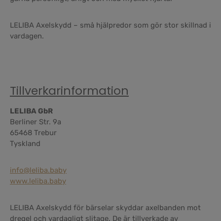
LELIBA Axelskydd – små hjälpredor som gör stor skillnad i
vardagen.
Tillverkarinformation
LELIBA GbR
Berliner Str. 9a
65468 Trebur
Tyskland
info@leliba.baby
www.leliba.baby
LELIBA Axelskydd för bärselar skyddar axelbanden mot
dregel och vardagligt slitage. De är tillverkade av