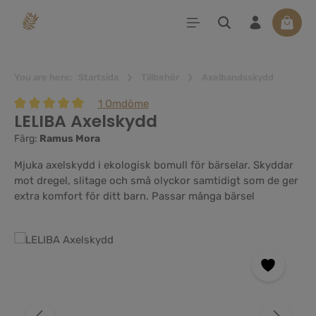
uvudinnehåll
Varuko
You are here:
Startsida
Tillbehör
Axelbandsskydd
1 Omdöme
LELIBA Axelskydd
Genomsnittligt betyg på 5 av 5 stjärnor
Färg:
Ramus Mora
Mjuka axelskydd i ekologisk bomull för bärselar. Skyddar
mot dregel, slitage och små olyckor samtidigt som de ger
extra komfort för ditt barn. Passar många bärsel
Hoppa över bildgalleri