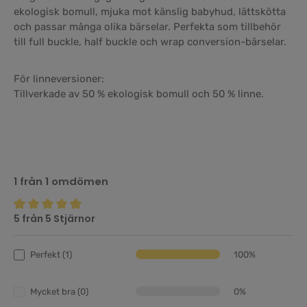
ekologisk bomull, mjuka mot känslig babyhud, lättskötta
och passar många olika bärselar. Perfekta som tillbehör
till full buckle, half buckle och wrap conversion-bärselar.
För linneversioner:
Tillverkade av 50 % ekologisk bomull och 50 % linne.
1 från 1 omdömen
5 från 5 Stjärnor
Genomsnittligt betyg på 5 av 5 stjärnor
Perfekt (1)
100%
Mycket bra (0)
0%