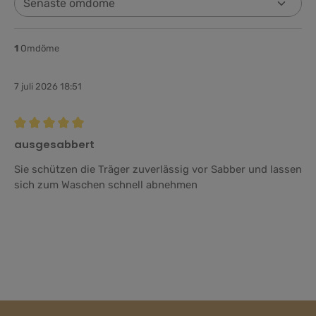
1
Omdöme
7 juli 2026 18:51
Recension med betyg på 5 av 5 stjärnor
ausgesabbert
Sie schützen die Träger zuverlässig vor Sabber und lassen
sich zum Waschen schnell abnehmen