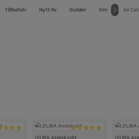
Tillbehör
Nytt liv
Guider
Om oss
LEL
All Ca
r
msnittligt betyg på 5 av 5 stjärnor
Genomsnittligt betyg på 5 av 
LELIBA Axelskydd
LELIBA Ax