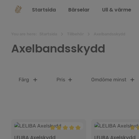
 sökning
Hoppa till huvudnavigering
Startsida
Bärselar
Ull & värme
You are here:
Startsida
Tillbehör
Axelbandsskydd
Axelbandsskydd
Färg
Pris
Omdöme minst
Genomsnittligt betyg på 5 av 5 stjärno
Geno
LELIBA Axelskydd
LELIBA Axelskydd