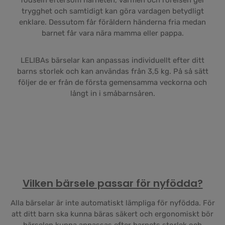
födseln eftersom närheten, värmen och rörelsen ger
trygghet och samtidigt kan göra vardagen betydligt
enklare. Dessutom får föräldern händerna fria medan
barnet får vara nära mamma eller pappa.
LELIBAs bärselar kan anpassas individuellt efter ditt
barns storlek och kan användas från 3,5 kg. På så sätt
följer de er från de första gemensamma veckorna och
långt in i småbarnsåren.
Vilken bärsele passar för nyfödda?
Alla bärselar är inte automatiskt lämpliga för nyfödda. För
att ditt barn ska kunna bäras säkert och ergonomiskt bör