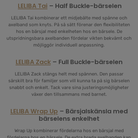
LELIBA Tai
– Half Buckle-bärselen
LELIBA Tai kombinerar ett midjebälte med spänne och
axelband som knyts. På så sätt förenar den flexibiliteten
hos en bärsjal med enkelheten hos en bärsele. De
utspridningsbara axelbanden fördelar vikten bekvämt och
möjliggör individuell anpassning.
LELIBA Zack
– Full Buckle-bärselen
LELIBA Zack stängs helt med spännen. Den passar
särskilt bra för familjer som vill kunna ta på sig bärselen
snabbt och enkelt. Tack vare sina justeringsmöjligheter
växer den tillsammans med barnet.
LELIBA Wrap Up
– Bärsjalskänsla med
bärselens enkelhet
Wrap Up kombinerar fördelarna hos en bärsjal med
fördelarna hos en bärsele. De extra breda axelbanden kan