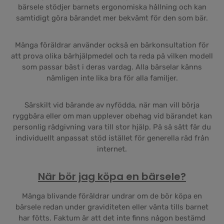
bärsele stödjer barnets ergonomiska hållning och kan
samtidigt göra bärandet mer bekvämt för den som bär.
Många föräldrar använder också en bärkonsultation för
att prova olika bärhjälpmedel och ta reda på vilken modell
som passar bäst i deras vardag. Alla bärselar känns
nämligen inte lika bra för alla familjer.
Särskilt vid bärande av nyfödda, när man vill börja
ryggbära eller om man upplever obehag vid bärandet kan
personlig rådgivning vara till stor hjälp. På så sätt får du
individuellt anpassat stöd istället för generella råd från
internet.
När bör jag köpa en bärsele?
Många blivande föräldrar undrar om de bör köpa en
bärsele redan under graviditeten eller vänta tills barnet
har fötts. Faktum är att det inte finns någon bestämd