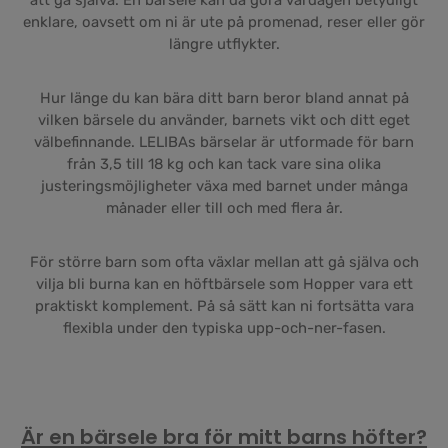
att gå själva. En bärsele kan då göra vardagen betydligt
enklare, oavsett om ni är ute på promenad, reser eller gör
längre utflykter.
Hur länge du kan bära ditt barn beror bland annat på
vilken bärsele du använder, barnets vikt och ditt eget
välbefinnande. LELIBAs bärselar är utformade för barn
från 3,5 till 18 kg och kan tack vare sina olika
justeringsmöjligheter växa med barnet under många
månader eller till och med flera år.
För större barn som ofta växlar mellan att gå själva och
vilja bli burna kan en höftbärsele som Hopper vara ett
praktiskt komplement. På så sätt kan ni fortsätta vara
flexibla under den typiska upp-och-ner-fasen.
Är en bärsele bra för mitt barns höfter?