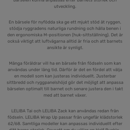
bärselen kunna anpassas efter barnets storlek och
utveckling.
En bärsele för nyfödda ska ge ett mjukt stöd åt ryggen,
stödja ryggradens naturliga rundning och hålla benen i
den ergonomiska M-positionen (huk-sittställning). Det är
också viktigt att luftvägarna alltid är fria och att barnets
ansikte är synligt.
Många föräldrar vill ha en bärsele från födseln som kan
användas under lång tid. Därför är det en fördel att välja
en modell som kan justeras individuellt. Justerbar
sittbredd och ryggpanelshöjd gör det möjligt att anpassa
bärselen optimalt till barnet och senare justera den i takt
med att barnet växer.
LELIBA Tai och LELIBA Zack kan användas redan från
födseln. LELIBA Wrap Up passar från ungefär klädstorlek
62/68. Samtliga modeller kan anpassas individuellt efter