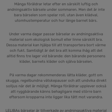
Många föräldrar letar efter en särskilt luftig och
andningsaktiv bärsele under sommaren. Men det är inte
bara bärselen som spelar roll, utan även klädval,
utomhustemperatur och hur länge barnet bärs.
Under varma dagar passar bärselar av andningsaktiva
material som ekologisk bomull eller linne särskilt bra.
Dessa material kan hjälpa till att transportera bort värme
och fukt. Samtidigt är det bra att komma ihåg att det
alltid finns tre lager vid bärande: den bärande personens
kläder, barnets kläder och själva bärselen.
På varma dagar rekommenderas lätta kläder, gott om
skugga, regelbundna vätskepauser och att undvika direkt
solljus när det är möjligt. Många föräldrar upplever också
att ryggbärande känns behagligare med större barn
eftersom kropparna inte ligger lika tätt mot varandra.
LELIBAs bärselar är tillverkade av andningsaktiva material