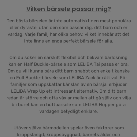
Vilken bärsele passar mig?
Den bästa bärselen är inte automatiskt den mest populära
eller dyraste, utan den som passar dig, ditt barn och er
vardag. Varje familj har olika behov, vilket innebär att det
inte finns en enda perfekt bärsele för alla.
Om du söker en särskilt flexibel och bekväm bärlösning
kan en Half Buckle-bärsele som LELIBA Tai passa er bra.
Om du vill kunna bära ditt barn snabbt och enkelt kanske
en Full Buckle-bärsele som LELIBA Zack är rätt val. För
familjer som uppskattar känslan av en bärsjal erbjuder
LELIBA Wrap Up ett intressant alternativ. Om ditt barn
redan är större och ofta växlar mellan att gå själv och vilja
bli buret kan en höftbärsele som LELIBA Hopper göra
vardagen betydligt enklare.
Utöver själva bärmodellen spelar även faktorer som
kroppslängd, kroppsbyggnad, barnets ålder och