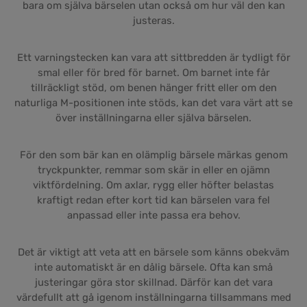
bara om själva bärselen utan också om hur väl den kan
justeras.
Ett varningstecken kan vara att sittbredden är tydligt för
smal eller för bred för barnet. Om barnet inte får
tillräckligt stöd, om benen hänger fritt eller om den
naturliga M-positionen inte stöds, kan det vara värt att se
över inställningarna eller själva bärselen.
För den som bär kan en olämplig bärsele märkas genom
tryckpunkter, remmar som skär in eller en ojämn
viktfördelning. Om axlar, rygg eller höfter belastas
kraftigt redan efter kort tid kan bärselen vara fel
anpassad eller inte passa era behov.
Det är viktigt att veta att en bärsele som känns obekväm
inte automatiskt är en dålig bärsele. Ofta kan små
justeringar göra stor skillnad. Därför kan det vara
värdefullt att gå igenom inställningarna tillsammans med