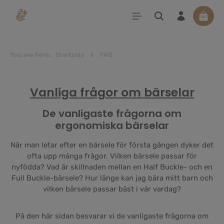
uvudinnehåll
Varuko
You are here:
Startsida
FAQ
Vanliga frågor om bärselar
De vanligaste frågorna om
ergonomiska bärselar
När man letar efter en bärsele för första gången dyker det
ofta upp många frågor. Vilken bärsele passar för
nyfödda? Vad är skillnaden mellan en Half Buckle- och en
Full Buckle-bärsele? Hur länge kan jag bära mitt barn och
vilken bärsele passar bäst i vår vardag?
På den här sidan besvarar vi de vanligaste frågorna om