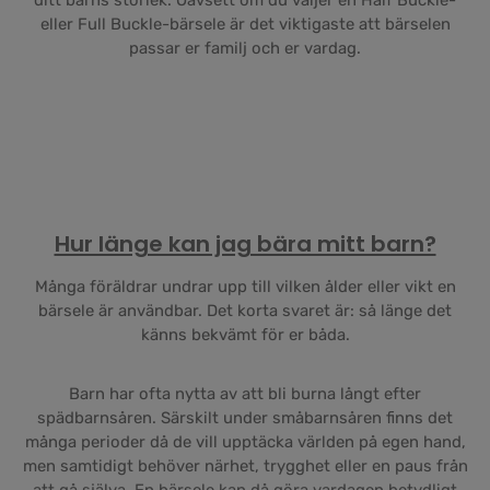
ditt barns storlek. Oavsett om du väljer en Half Buckle-
eller Full Buckle-bärsele är det viktigaste att bärselen
passar er familj och er vardag.
Hur länge kan jag bära mitt barn?
Många föräldrar undrar upp till vilken ålder eller vikt en
bärsele är användbar. Det korta svaret är: så länge det
känns bekvämt för er båda.
Barn har ofta nytta av att bli burna långt efter
spädbarnsåren. Särskilt under småbarnsåren finns det
många perioder då de vill upptäcka världen på egen hand,
men samtidigt behöver närhet, trygghet eller en paus från