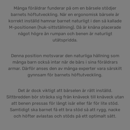
Många föräldrar funderar på om en bärsele stödjer
barnets höftutveckling. När en ergonomisk bärsele är
korrekt inställd hamnar barnet naturligt i den så kallade
M-positionen (huk-sittställning). Då är knäna placerade
något högre än rumpan och benen är naturligt
utåtspridda.
Denna position motsvarar den naturliga hållning som
många barn också intar när de bärs i sina föräldrars
armar. Därför anses den av många experter vara särskilt
gynnsam för barnets höftutveckling.
Det är dock viktigt att bärselen är rätt inställd.
Sittbredden bör sträcka sig från knäveck till knäveck utan
att benen pressas för långt isär eller får för lite stöd.
Samtidigt ska barnet få ett bra stöd så att rygg, nacke
och höfter avlastas och stöds på ett optimalt sätt.