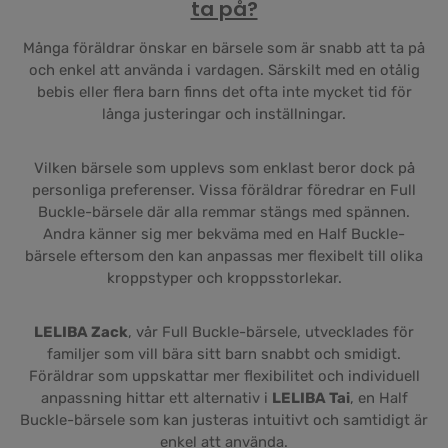
ta på?
Många föräldrar önskar en bärsele som är snabb att ta på
och enkel att använda i vardagen. Särskilt med en otålig
bebis eller flera barn finns det ofta inte mycket tid för
långa justeringar och inställningar.
Vilken bärsele som upplevs som enklast beror dock på
personliga preferenser. Vissa föräldrar föredrar en Full
Buckle-bärsele där alla remmar stängs med spännen.
Andra känner sig mer bekväma med en Half Buckle-
bärsele eftersom den kan anpassas mer flexibelt till olika
kroppstyper och kroppsstorlekar.
LELIBA Zack
, vår Full Buckle-bärsele, utvecklades för
familjer som vill bära sitt barn snabbt och smidigt.
Föräldrar som uppskattar mer flexibilitet och individuell
anpassning hittar ett alternativ i
LELIBA Tai
, en Half
Buckle-bärsele som kan justeras intuitivt och samtidigt är
enkel att använda.