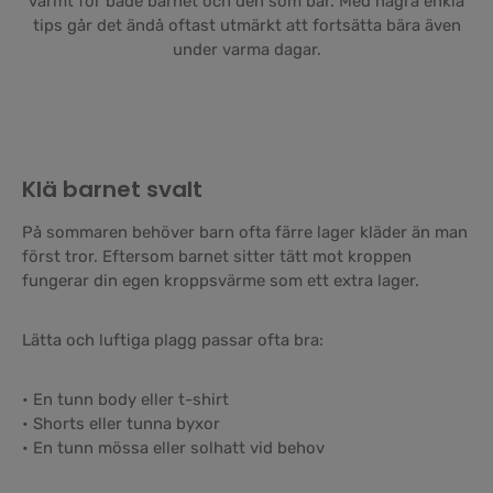
varmt för både barnet och den som bär. Med några enkla
tips går det ändå oftast utmärkt att fortsätta bära även
under varma dagar.
Klä barnet svalt
På sommaren behöver barn ofta färre lager kläder än man
först tror. Eftersom barnet sitter tätt mot kroppen
fungerar din egen kroppsvärme som ett extra lager.
Lätta och luftiga plagg passar ofta bra:
• En tunn body eller t-shirt
• Shorts eller tunna byxor
• En tunn mössa eller solhatt vid behov