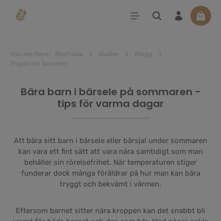
uvudinnehåll
Varuko
You are here:
Startsida
Guider
Blogg
Tragen im Sommer
Bära barn i bärsele på sommaren -
tips för varma dagar
Att bära sitt barn i bärsele eller bärsjal under sommaren
kan vara ett fint sätt att vara nära samtidigt som man
behåller sin rörelsefrihet. När temperaturen stiger
funderar dock många föräldrar på hur man kan bära
tryggt och bekvämt i värmen.
Eftersom barnet sitter nära kroppen kan det snabbt bli