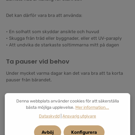
Det kan därför vara bra att använda:
• En solhatt som skyddar ansikte och huvud
• Skugga från träd eller byggnader, eller ett UV-paraply
• Att undvika de starkaste soltimmarna mitt på dagen
Ta pauser vid behov
Under mycket varma dagar kan det vara bra att ta korta
pauser från bärandet.
Då får både du och barnet möjlighet att svalka er.
Denna webbplats använder cookies för att säkerställa
bästa möjliga upplevelse.
Mer information...
För större barn är det också viktigt att få i sig tillräckligt
Dataskydd
|
Ansvarig utgivare
med vätska.
Avböj
Konfigurera