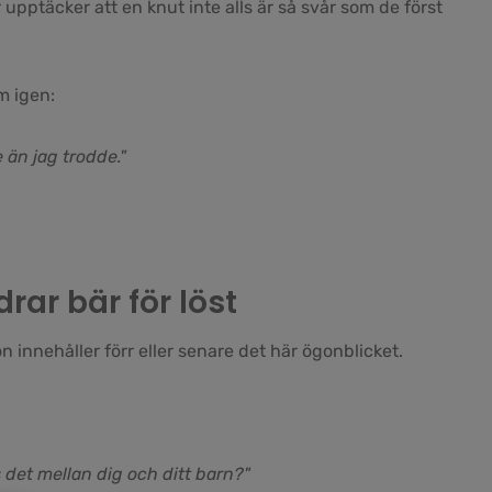
 upptäcker att en knut inte alls är så svår som de först
m igen:
 än jag trodde."
drar bär för löst
n innehåller förr eller senare det här ögonblicket.
det mellan dig och ditt barn?"