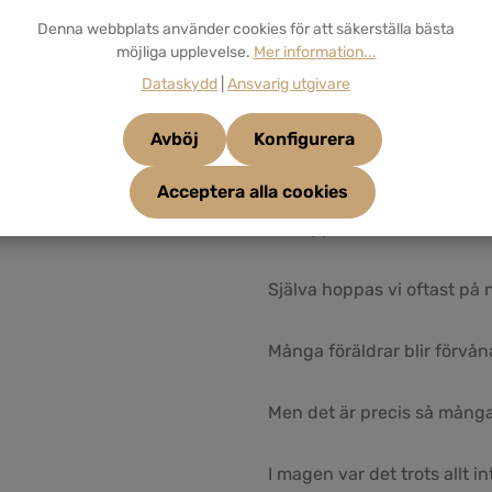
Denna webbplats använder cookies för att säkerställa bästa
Och får svar som:
möjliga upplevelse.
Mer information...
Dataskydd
|
Ansvarig utgivare
"En hand."
Avböj
Konfigurera
"Två händer."
Acceptera alla cookies
"Ett äpple."
Själva hoppas vi oftast på 
Många föräldrar blir förvån
Men det är precis så många 
I magen var det trots allt int