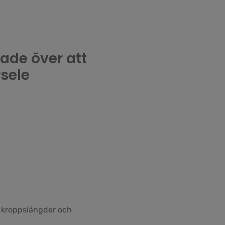
nade över att
sele
a kroppslängder och