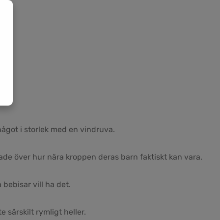
något i storlek med en vindruva.
ade över hur nära kroppen deras barn faktiskt kan vara.
bebisar vill ha det.
e särskilt rymligt heller.