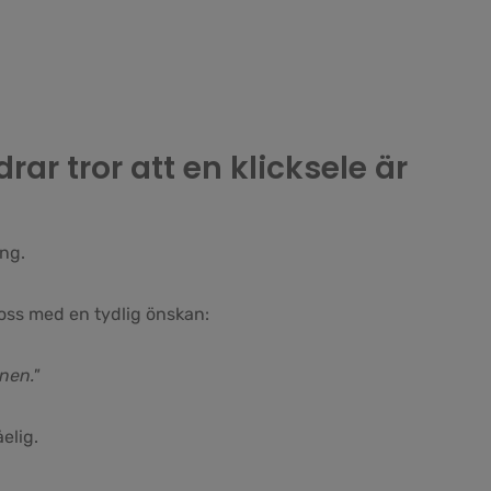
drar tror att en klicksele är
ng.
 oss med en tydlig önskan:
nen."
elig.