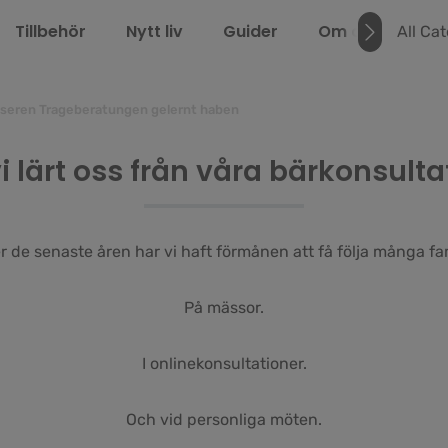
Tillbehör
Nytt liv
Guider
Om oss
LEL
All Ca
nseren Trageberatungen gelernt haben
i lärt oss från våra bärkonsulta
 de senaste åren har vi haft förmånen att få följa många fam
På mässor.
I onlinekonsultationer.
Och vid personliga möten.