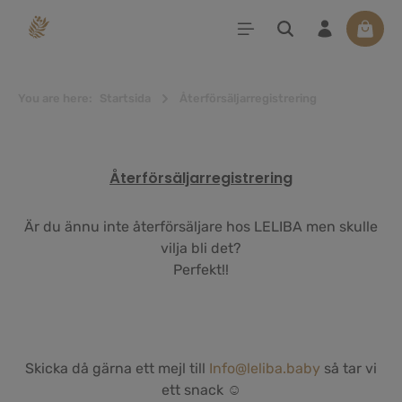
uvudinnehåll
Varuko
You are here:
Startsida
Återförsäljarregistrering
Återförsäljarregistrering
Är du ännu inte återförsäljare hos LELIBA men skulle
vilja bli det?
Perfekt!!
Skicka då gärna ett mejl till
Info@leliba.baby
så tar vi
ett snack ☺️