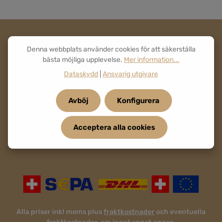
Denna webbplats använder cookies för att säkerställa
bästa möjliga upplevelse.
Mer information...
Dataskydd
|
Ansvarig utgivare
Avböj
Konfigurera
Acceptera alla cookies
Alla priser inkl moms plus
fraktkostnader
och eventuella