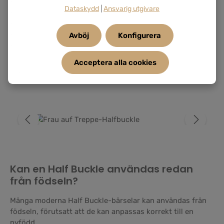
• Tycker om flexibiliteten hos en bärsjal
Dataskydd
|
Ansvarig utgivare
• Vill ha något som är enklare att använda än en bärsjal
• Värdesätter individuell anpassning
• Behöver en bärsele som kan delas mellan flera bärare
Avböj
Konfigurera
• Planerar att bära sitt barn under en längre period
Acceptera alla cookies
Hoppa över bildgalleri
Kan en Half Buckle användas redan
från födseln?
Många moderna Half Buckle-bärselar kan användas från
födseln, förutsatt att de kan anpassas korrekt till en
nyfödd.