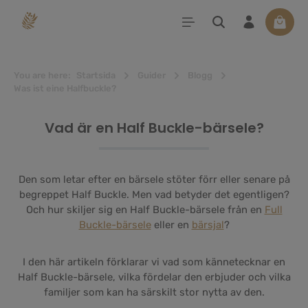
uvudinnehåll
Varuko
You are here:
Startsida
Guider
Blogg
Was ist eine Halfbuckle?
Vad är en Half Buckle-bärsele?
Den som letar efter en bärsele stöter förr eller senare på
begreppet Half Buckle. Men vad betyder det egentligen?
Och hur skiljer sig en Half Buckle-bärsele från en
Full
Buckle-bärsele
eller en
bärsjal
?
I den här artikeln förklarar vi vad som kännetecknar en
Half Buckle-bärsele, vilka fördelar den erbjuder och vilka
familjer som kan ha särskilt stor nytta av den.