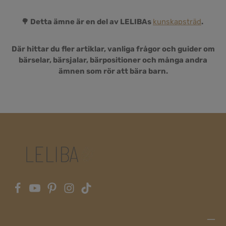
🌳 Detta ämne är en del av LELIBAs
kunskapsträd
.
Där hittar du fler artiklar, vanliga frågor och guider om
bärselar, bärsjalar, bärpositioner och många andra
ämnen som rör att bära barn.