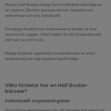
Med en Half Buckle stängs först höftbältet med hjälp av
ett spänne. Därefter placeras barnet i bärselen och
axelremmarna knyts individuellt.
På många modeller kan axelremmarna bredas ut över
axlarna och ryggen, vilket hjälper till att fördela barnets
vikt över en större yta.
Många föräldrar uppskattar kombinationen av enkel
användning och hög anpassningsförmåga.
Vilka fördelar har en Half Buckle-
bärsele?
Individuellt anpassningsbar
De knytbara axelremmarna gör att bärselen kan anpassas