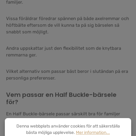
familjer.
Vissa föräldrar föredrar spännen på både axelremmar och
höftbälte eftersom de vill kunna ta på sig bärselen så
snabbt som möjligt.
Andra uppskattar just den flexibilitet som de knytbara
remmarna ger.
Vilket alternativ som passar bäst beror i slutändan på era
personliga preferenser.
Vem passar en Half Buckle-bärsele
för?
En Half Buckle-bärsele passar särskilt bra för familjer
som:
Denna webbplats använder cookies för att säkerställa
bästa möjliga upplevelse.
Mer information...