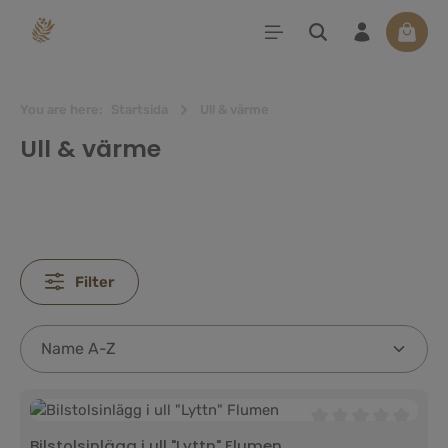
uvudinnehåll
Varuko
You are here:
Startsida
Ull & värme
Ull & värme
Filter
Genomsnittligt bety
Bilstolsinlägg i ull "Lyttn" Flumen