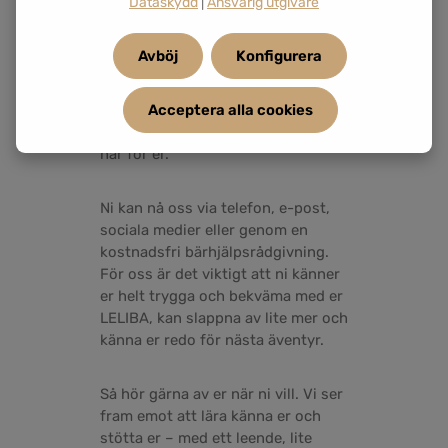
promenad med bärsele (även om
Dataskydd
|
Ansvarig utgivare
det förstås också är fantastiskt).
Vi finns här för att stötta er när
Avböj
Konfigurera
vardagen känns rörig, tröttsam
eller lite för mycket. Oavsett om ni
Acceptera alla cookies
har frågor, känner er osäkra eller
bara behöver ett litet tips – vi finns
här för er.
Ni kan nå oss via telefon, e-post,
sociala medier eller genom en
kostnadsfri bärhjälpsrådgivning.
För oss är det viktigt att ni känner
er helt trygga och bekväma med er
LELIBA, kan slappna av lite mer och
känna er redo för nästa äventyr.
Så hör gärna av er när ni vill. Vi ser
fram emot att lära känna er och
stötta er – med ett leende, lite