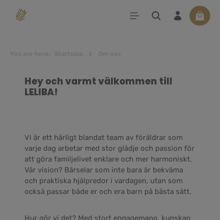
uvudinnehåll
Varuko
You are here:
Startsida
Om oss
Hey och varmt välkommen till
LELIBA!
Vi är ett härligt blandat team av föräldrar som
varje dag arbetar med stor glädje och passion för
att göra familjelivet enklare och mer harmoniskt.
Vår vision? Bärselar som inte bara är bekväma
och praktiska hjälpredor i vardagen, utan som
också passar både er och era barn på bästa sätt.
Hur gör vi det? Med stort engagemang, kunskap