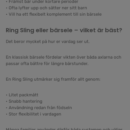
• Främst bär under kortare perioder
• Ofta lyfter upp och sätter ner sitt barn
• Vill ha ett flexibelt komplement till sin bärsele
Ring Sling eller bärsele – vilket är bäst?
Det beror mycket på hur er vardag ser ut.
En klassisk bärsele fördelar vikten över båda axlarna och
passar ofta bättre för längre bärstunder.
En Ring Sling utmärker sig framför allt genom:
• Litet packmått
• Snabb hantering
• Användning redan från födseln
• Stor flexibilitet i vardagen
Många familjer använder därför båda systemen och väljer