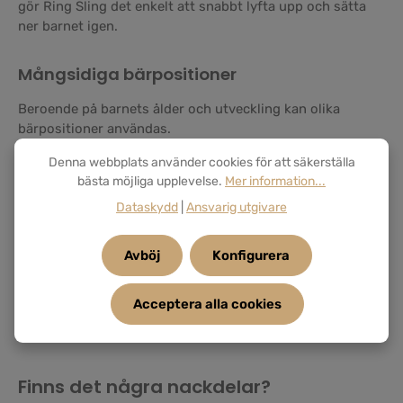
gör Ring Sling det enkelt att snabbt lyfta upp och sätta
ner barnet igen.
Mångsidiga bärpositioner
Beroende på barnets ålder och utveckling kan olika
bärpositioner användas.
Denna webbplats använder cookies för att säkerställa
bästa möjliga upplevelse.
Mer information...
Dataskydd
|
Ansvarig utgivare
Avböj
Konfigurera
Acceptera alla cookies
Finns det några nackdelar?