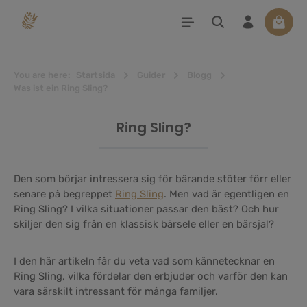
uvudinnehåll
Varuko
You are here:
Startsida
Guider
Blogg
Was ist ein Ring Sling?
Ring Sling?
Den som börjar intressera sig för bärande stöter förr eller
senare på begreppet
Ring Sling
. Men vad är egentligen en
Ring Sling? I vilka situationer passar den bäst? Och hur
skiljer den sig från en klassisk bärsele eller en bärsjal?
I den här artikeln får du veta vad som kännetecknar en
Ring Sling, vilka fördelar den erbjuder och varför den kan
vara särskilt intressant för många familjer.