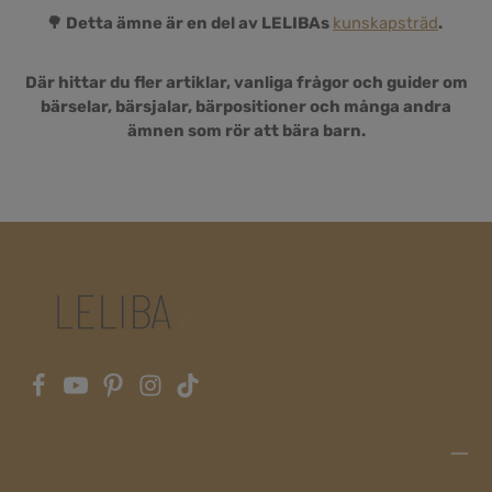
🌳 Detta ämne är en del av LELIBAs
kunskapsträd
.
Där hittar du fler artiklar, vanliga frågor och guider om
bärselar, bärsjalar, bärpositioner och många andra
ämnen som rör att bära barn.