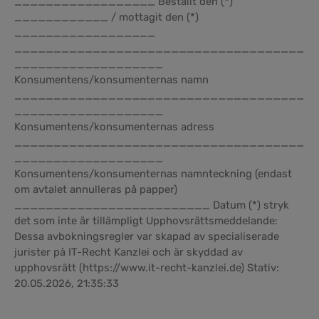
__________________ Beställt den (*)
____________ / mottagit den (*)
__________________
_____________________________________
___________________
Konsumentens/konsumenternas namn
_____________________________________
___________________
Konsumentens/konsumenternas adress
_____________________________________
___________________
Konsumentens/konsumenternas namnteckning (endast
om avtalet annulleras på papper)
_________________________ Datum (*) stryk
det som inte är tillämpligt Upphovsrättsmeddelande:
Dessa avbokningsregler var skapad av specialiserade
jurister på IT-Recht Kanzlei och är skyddad av
upphovsrätt (https://www.it-recht-kanzlei.de) Stativ:
20.05.2026, 21:35:33