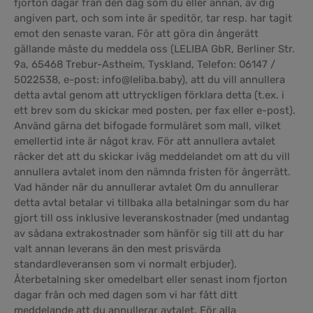
fjorton dagar från den dag som du eller annan, av dig
angiven part, och som inte är speditör, tar resp. har tagit
emot den senaste varan. För att göra din ångerätt
gällande måste du meddela oss (LELIBA GbR, Berliner Str.
9a, 65468 Trebur-Astheim, Tyskland, Telefon: 06147 /
5022538, e-post: info@leliba.baby), att du vill annullera
detta avtal genom att uttryckligen förklara detta (t.ex. i
ett brev som du skickar med posten, per fax eller e-post).
Använd gärna det bifogade formuläret som mall, vilket
emellertid inte är något krav. För att annullera avtalet
räcker det att du skickar iväg meddelandet om att du vill
annullera avtalet inom den nämnda fristen för ångerrätt.
Vad händer när du annullerar avtalet Om du annullerar
detta avtal betalar vi tillbaka alla betalningar som du har
gjort till oss inklusive leveranskostnader (med undantag
av sådana extrakostnader som hänför sig till att du har
valt annan leverans än den mest prisvärda
standardleveransen som vi normalt erbjuder).
Återbetalning sker omedelbart eller senast inom fjorton
dagar från och med dagen som vi har fått ditt
meddelande att du annullerar avtalet. För alla