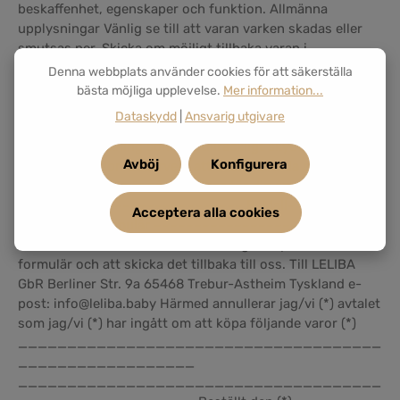
beskaffenhet, egenskaper och funktion. Allmänna
upplysningar Vänlig se till att varan varken skadas eller
smutsas ner. Skicka om möjligt tillbaka varan i
originalförpackningen inklusive allt tillbehör och alla delar
Denna webbplats använder cookies för att säkerställa
som ingår i förpackningen. Använd, om det skulle
bästa möjliga upplevelse.
Mer information...
behövas, en skyddande förpackning. Om du inte längre
Dataskydd
|
Ansvarig utgivare
har originalförpackningen kvar, se till att du använder en
lämplig förpackning som ger tillräckligt skydd mot
Avböj
Konfigurera
transportskador. Observera att ovan nämnda allmänna
upplysningar inte är något villkor för din ångerrätt.
–––––––––––––––––––––––––––– B. Mall-
Acceptera alla cookies
annulleringsformulär ––––––––––––––––––––––––––––
Om du vill annullera avtalet ber vi dig att fylla i detta
formulär och att skicka det tillbaka till oss. Till LELIBA
GbR Berliner Str. 9a 65468 Trebur-Astheim Tyskland e-
post: info@leliba.baby Härmed annullerar jag/vi (*) avtalet
som jag/vi (*) har ingått om att köpa följande varor (*)
_____________________________________
__________________
_____________________________________