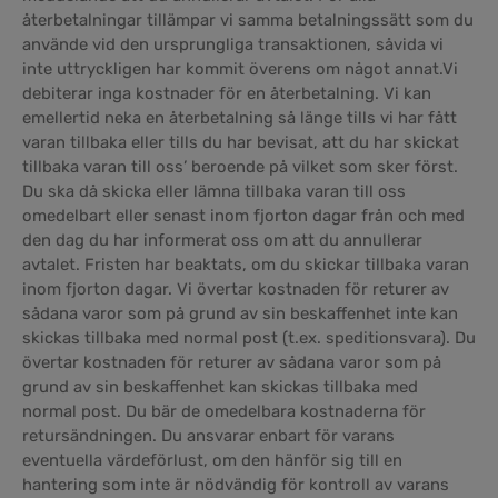
återbetalningar tillämpar vi samma betalningssätt som du
använde vid den ursprungliga transaktionen, såvida vi
inte uttryckligen har kommit överens om något annat.Vi
debiterar inga kostnader för en återbetalning. Vi kan
emellertid neka en återbetalning så länge tills vi har fått
varan tillbaka eller tills du har bevisat, att du har skickat
tillbaka varan till oss’ beroende på vilket som sker först.
Du ska då skicka eller lämna tillbaka varan till oss
omedelbart eller senast inom fjorton dagar från och med
den dag du har informerat oss om att du annullerar
avtalet. Fristen har beaktats, om du skickar tillbaka varan
inom fjorton dagar. Vi övertar kostnaden för returer av
sådana varor som på grund av sin beskaffenhet inte kan
skickas tillbaka med normal post (t.ex. speditionsvara). Du
övertar kostnaden för returer av sådana varor som på
grund av sin beskaffenhet kan skickas tillbaka med
normal post. Du bär de omedelbara kostnaderna för
retursändningen. Du ansvarar enbart för varans
eventuella värdeförlust, om den hänför sig till en
hantering som inte är nödvändig för kontroll av varans