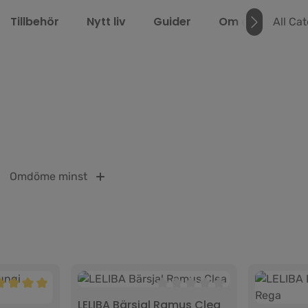
Tillbehör
Nytt liv
Guider
Om oss
LEL
All Ca
Omdöme minst
r
msnittligt betyg på 5 av 5 stjärnor
Genomsnittligt betyg på 0 av 
LELIBA Bärsjal Ramus Clea